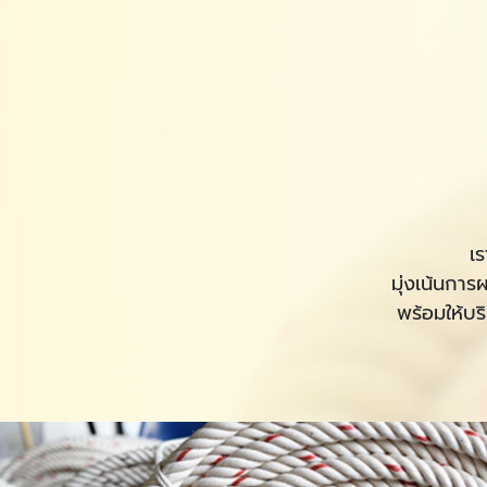
เ
มุ่งเน้นกา
พร้อมให้บร