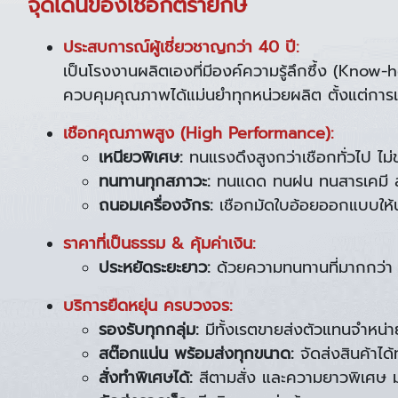
จุดเด่นของเชือกตรายักษ์
ประสบการณ์ผู้เชี่ยวชาญกว่า 40 ปี:
เป็นโรงงานผลิตเองที่มีองค์ความรู้ลึกซึ้ง (Know-
ควบคุมคุณภาพได้แม่นยำทุกหน่วยผลิต ตั้งแต่การเ
เชือกคุณภาพสูง (High Performance):
เหนียวพิเศษ:
ทนแรงดึงสูงกว่าเชือกทั่วไป ไม
ทนทานทุกสภาวะ:
ทนแดด ทนฝน ทนสารเคมี ลอยน
ถนอมเครื่องจักร:
เชือกมัดใบอ้อยออกแบบให้น
ราคาที่เป็นธรรม & คุ้มค่าเงิน:
ประหยัดระยะยาว:
ด้วยความทนทานที่มากกว่า ท
บริการยืดหยุ่น ครบวงจร:
รองรับทุกกลุ่ม:
มีทั้งเรตขายส่งตัวแทนจำหน่าย
สต๊อกแน่น พร้อมส่งทุกขนาด:
จัดส่งสินค้าได
สั่งทำพิเศษได้:
สีตามสั่ง และความยาวพิเศษ 