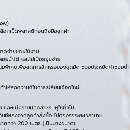
how)
ลือกเม็ดพลาสติกจนถึงมือลูกค้า
่ขาดง่ายขณะใช้งาน
้ำได้ และไม่เปื่อยยุ่ยง่าย
ุ่มพิเศษเพื่อลดการสึกหรอของชุดมัด ช่วยประหยัดค่าซ่อมบำ
ำให้ลดความถี่ในการเปลี่ยนเชือกใหม่
 และแบ่งขายปลีกสำหรับผู้ใช้ทั่วไป
้ทันทีหลังจากลูกค้าสั่งซื้อ ไม่ต้องรอระยะเวลานาน
มากกว่า 200 เมตร (เป็นบางขนาด)