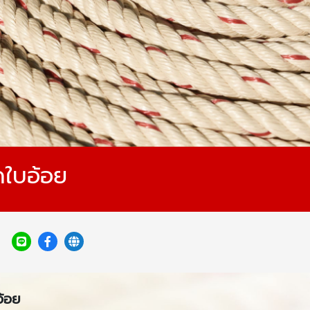
ดใบอ้อย
อ้อย