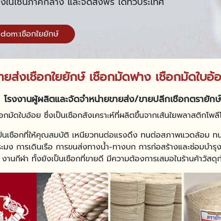
งในโซนภาคกลาง และจัดส่งฟรี ได้ทั่วประเทศ
gdom:เชือกใยยักษ์
ายส่งเชือกใยยักษ์ เชือกมัดฟาง เชือกมัดใบอ้
โรงงานผู้ผลิตและจัดจำหน่ายขายส่ง/ขายปลีกเชือกตรายักษ์
อกมัดใบอ้อย ซึ่งเป็นเชือกสังเคราะห์ที่ผลิตขึ้นจากเส้นใยพลาสติกโ
เป็นเชือกที่ให้คุณสมบัติ เหนียวทนต่อแรงดึง ทนต่อสภาพแวดล้อม ท
ะมง การเดินเรือ การขนส่งทางน้ำ-ทางบก การก่อสร้างและซ่อมบำ
นกีฬา ทั้งยังเป็นเชือกที่ขายดี มีความต้องการเสมอในร้านค้าวัสดุ